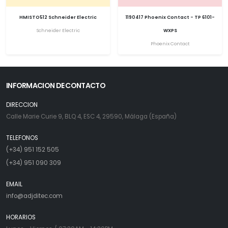
HMISTO512 Schneider Electric
1190417 Phoenix Contact - TP 6101-
Schneider Electric
WXPS
Phoenix Contact
INFORMACION DE CONTACTO
DIRECCION
Calle Marie Curie 9, BLQ 4, ESC 4, 29590, Málaga (España)
TELEFONOS
(+34) 951 152 505
(+34) 951 090 309
EMAIL
info@adjditec.com
HORARIOS