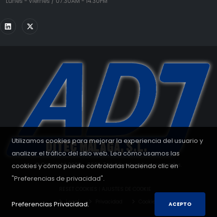
Lunes - Viernes / 07:30AM - 14:30PM
Utilizamos cookies para mejorar la experiencia del usuario y
analizar el tráfico del sitio web. Lea cómo usamos las
cookies y cómo puede controlarlas haciendo clic en
© Copyright 2008 - 2026. Todos los derechos reservados.
"Preferencias de privacidad".
RESET COOKIES
|
AJUSTES DE COOKIE
Legal
Privacidad
Cookies
Preferencias Privacidad.
ACEPTO