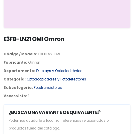
E3FB-LN21 OMI Omron
Código / Modelo:
E3FBLN21OMI
Fabricante:
Omron
Departamento:
Displays y Optoelectrónica
Categoría:
Optoacopladores y Fotodetectores
Subcategoría:
Fototransistores
Veces visto:
1
¿BUSCA UNA VARIANTE O EQUIVALENTE?
Podemos ayudarle a localizar referencias relacionadas o
productos fuera del catálogo.