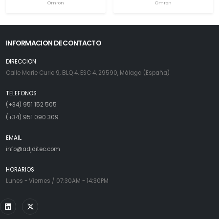
Omron
Omron
INFORMACION DE CONTACTO
DIRECCION
Calle Marie Curie 9, BLQ 4, ESC 4, 29590, Málaga (España)
TELEFONOS
(+34) 951 152 505
(+34) 951 090 309
EMAIL
info@adjditec.com
HORARIOS
Lunes - Viernes / 07:30AM - 14:30PM