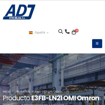
0
Español
INICIO
PRODUCTOS
E3FB-LN21 OMI OMRON
Producto
E3FB-LN21 OMI Omron