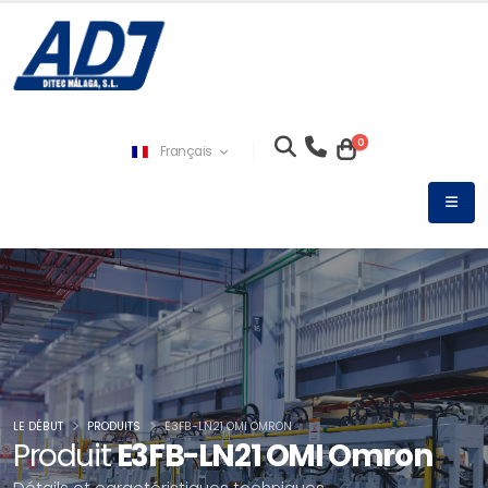
0
Français
LE DÉBUT
PRODUITS
E3FB-LN21 OMI OMRON
Produit
E3FB-LN21 OMI Omron