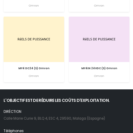
Omron
Omron
MY4 DC24 (S) Omron
MY4IN 24VDC (S) Omron
Omron
Omron
L'OBJECTIF EST DE RÉDUIRE LES COÛTS D'EXPLOITATION.
DIRÉCTION
Calle Marie Curie 9, BLQ 4, ESC 4, 29590, Malaga (Espagne)
Téléphones