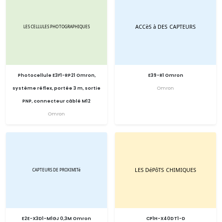
Photocellule E3F1-RP21 Omron,
E39-R1 Omron
système réflex, portée 3 m, sortie
Omron
PNP, connecteur câblé M12
Omron
E2E-X3D1-M1GJ 0,3M Omron
CP1H-X40DT1-D