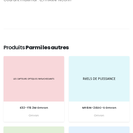
Produits
Parmi les autres
E32-T16 2M Omron
MY4IN-24DC-S Omron
Omron
Omron