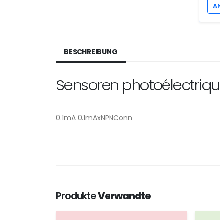
A
BESCHREIBUNG
Sensoren photoélectriq
0.1mA 0.1mAxNPNConn
Produkte
Verwandte