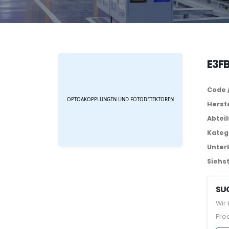
E3F
Code 
Herste
Abtei
Kateg
Unter
Siehst
SUC
Wir
Pro