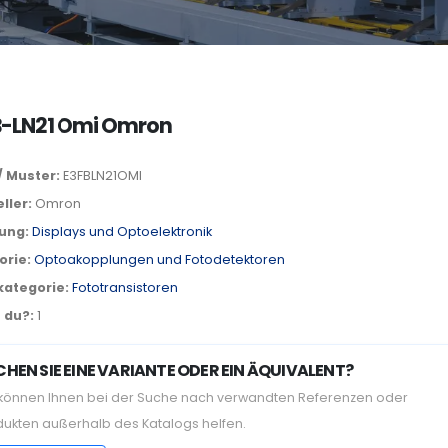
B-LN21 Omi Omron
/ Muster:
E3FBLN21OMI
ller:
Omron
lung:
Displays und Optoelektronik
orie:
Optoakopplungen und Fotodetektoren
kategorie:
Fototransistoren
 du?:
1
HEN SIE EINE VARIANTE ODER EIN ÄQUIVALENT?
 können Ihnen bei der Suche nach verwandten Referenzen oder
dukten außerhalb des Katalogs helfen.