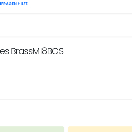
NFRAGEN HILFE
ues BrassM18BGS