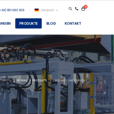
0
+34) 951 090 309
Deutsch
TUNGEN
PRODUKTE
BLOG
KONTAKT
BEGINN
PRODUKTE
E3FB-LN21 OMI OMRON