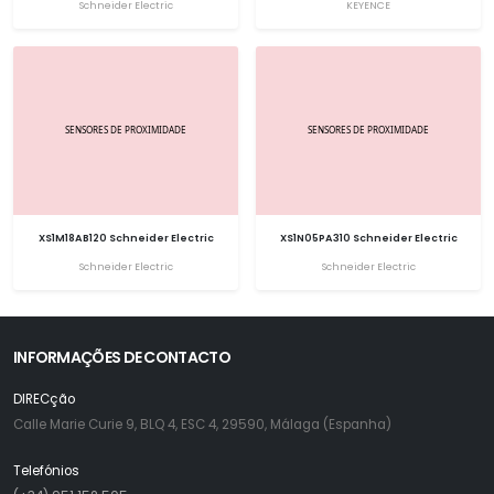
Schneider Electric
KEYENCE
XS1M18AB120 Schneider Electric
XS1N05PA310 Schneider Electric
Schneider Electric
Schneider Electric
INFORMAÇÕES DE CONTACTO
DIRECção
Calle Marie Curie 9, BLQ 4, ESC 4, 29590, Málaga (Espanha)
Telefónios