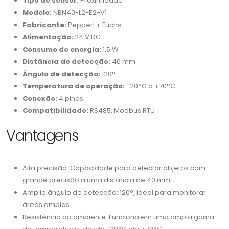
Tipo de sensor:
Proximidade
Modelo:
NBN40-L2-E2-V1
Fabricante:
Pepperl + Fuchs
Alimentação:
24 V DC
Consumo de energia:
1.5 W
Distância de detecção:
40 mm
Ângulo de detecção:
120°
Temperatura de operação:
-20°C a +70°C
Conexão:
4 pinos
Compatibilidade:
RS485, Modbus RTU
Vantagens
Alta precisão: Capacidade para detectar objetos com
grande precisão a uma distância de 40 mm.
Amplio ângulo de detecção: 120°, ideal para monitorar
áreas amplas.
Resistência ao ambiente: Funciona em uma ampla gama