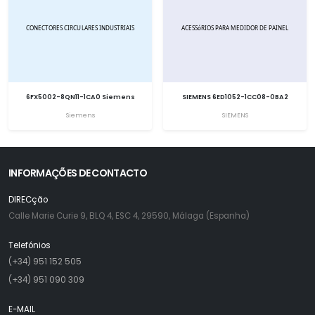
6FX5002-8QN11-1CA0 Siemens
SIEMENS 6ED1052-1CC08-0BA2
Siemens
SIEMENS
INFORMAÇÕES DE CONTACTO
DIRECção
Calle Marie Curie 9, BLQ 4, ESC 4, 29590, Málaga (Espanha)
Telefónios
(+34) 951 152 505
(+34) 951 090 309
E-MAIL