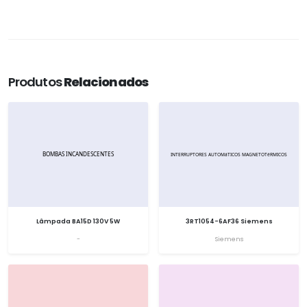
Produtos
Relacionados
Lâmpada BA15D 130V 5W
3RT1054-6AF36 Siemens
-
Siemens