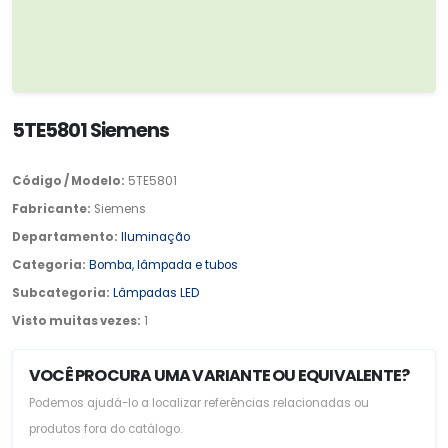
5TE5801 Siemens
Código / Modelo:
5TE5801
Fabricante:
Siemens
Departamento:
Iluminação
Categoria:
Bomba, lâmpada e tubos
Subcategoria:
Lâmpadas LED
Visto muitas vezes:
1
VOCÊ PROCURA UMA VARIANTE OU EQUIVALENTE?
Podemos ajudá-lo a localizar referências relacionadas ou
produtos fora do catálogo.