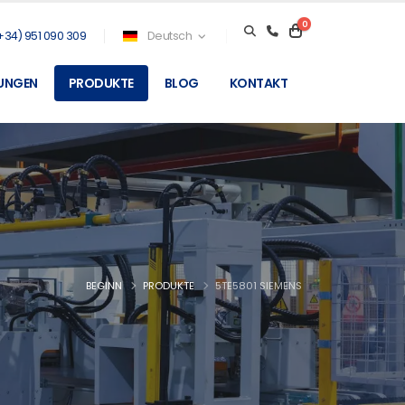
0
+34) 951 090 309
Deutsch
TUNGEN
PRODUKTE
BLOG
KONTAKT
BEGINN
PRODUKTE
5TE5801 SIEMENS