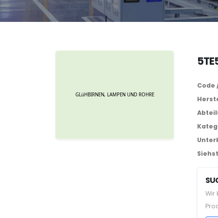
5TE
Code 
Herste
Abtei
Kateg
Unter
Siehst
SUC
Wir
Pro