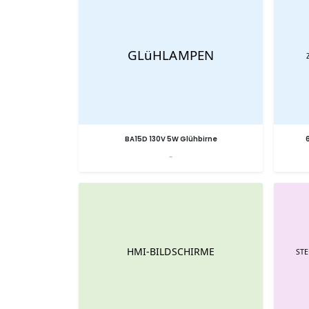
BA15D 130V 5W Glühbirne
-