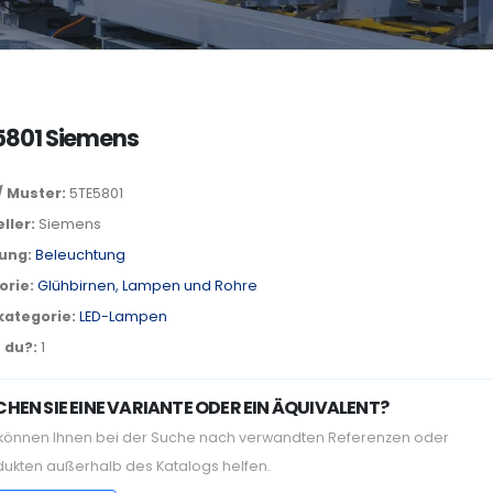
5801 Siemens
/ Muster:
5TE5801
ller:
Siemens
lung:
Beleuchtung
orie:
Glühbirnen, Lampen und Rohre
kategorie:
LED-Lampen
 du?:
1
HEN SIE EINE VARIANTE ODER EIN ÄQUIVALENT?
 können Ihnen bei der Suche nach verwandten Referenzen oder
dukten außerhalb des Katalogs helfen.