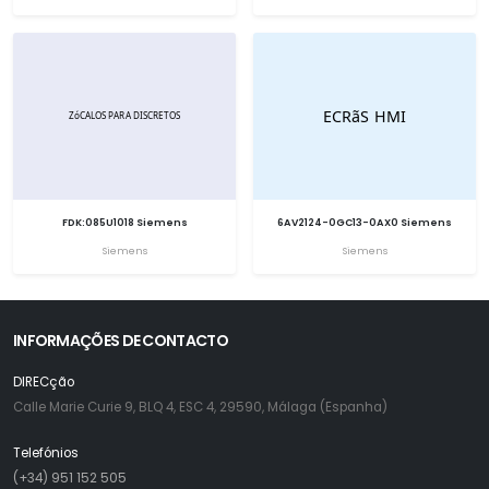
FDK:085U1018 Siemens
6AV2124-0GC13-0AX0 Siemens
Siemens
Siemens
INFORMAÇÕES DE CONTACTO
DIRECção
Calle Marie Curie 9, BLQ 4, ESC 4, 29590, Málaga (Espanha)
Telefónios
(+34) 951 152 505