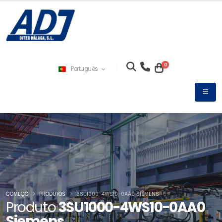
0
Português
COMEÇO
PRODUTOS
3SU1000-4WS10-0AA0 SIEMENS
Produto
3SU1000-4WS10-0AA0
Siemens