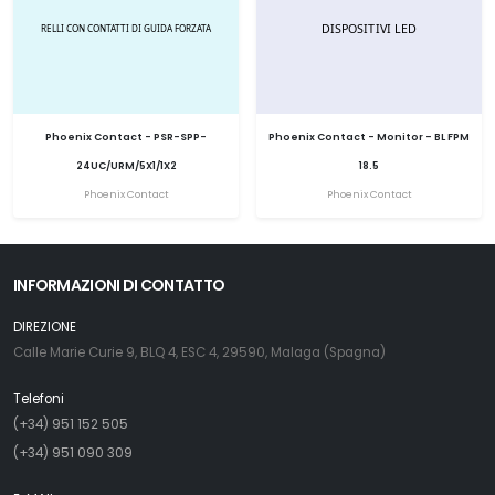
Phoenix Contact - PSR-SPP-
Phoenix Contact - Monitor - BL FPM
24UC/URM/5X1/1X2
18.5
Phoenix Contact
Phoenix Contact
INFORMAZIONI DI CONTATTO
DIREZIONE
Calle Marie Curie 9, BLQ 4, ESC 4, 29590, Malaga (Spagna)
Telefoni
(+34) 951 152 505
(+34) 951 090 309