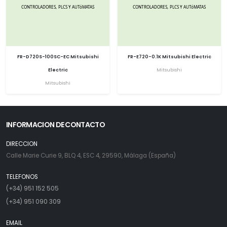
FR-D720S-100SC-EC Mitsubishi
FR-E720-0.1K Mitsubishi Electric
Electric
Mitsubishi
Mitsubishi
INFORMACION DE CONTACTO
DIRECCION
Calle Marie Curie 9, BLQ 4, ESC 4, 29590, Málaga (España)
TELEFONOS
(+34) 951 152 505
(+34) 951 090 309
EMAIL