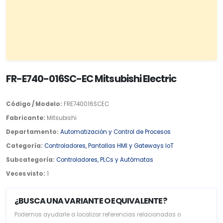
FR-E740-016SC-EC Mitsubishi Electric
Código / Modelo:
FRE740016SCEC
Fabricante:
Mitsubishi
Departamento:
Automatización y Control de Procesos
Categoría:
Controladores, Pantallas HMI y Gateways IoT
Subcategoría:
Controladores, PLCs y Autómatas
Veces visto:
1
¿BUSCA UNA VARIANTE O EQUIVALENTE?
Podemos ayudarle a localizar referencias relacionadas o