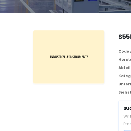
S551
Code 
Herste
Abtei
Kateg
Unter
Siehst
SUC
Wir
Pro