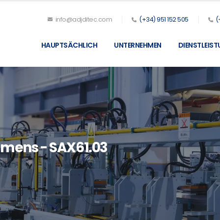
info@adjditec.com
(+34) 951 152 505
(
HAUPTSÄCHLICH
UNTERNEHMEN
DIENSTLEIS
emens - SAX61.03