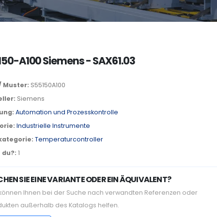
50-A100 Siemens - SAX61.03
/ Muster:
S55150A100
ller:
Siemens
lung:
Automation und Prozesskontrolle
orie:
Industrielle Instrumente
kategorie:
Temperaturcontroller
 du?:
1
HEN SIE EINE VARIANTE ODER EIN ÄQUIVALENT?
 können Ihnen bei der Suche nach verwandten Referenzen oder
dukten außerhalb des Katalogs helfen.