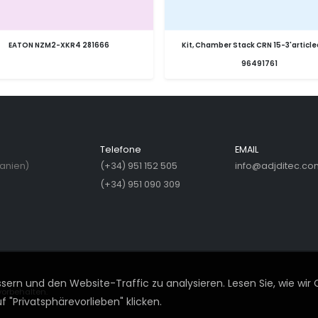
EATON NZM2-XKR4 281666
Kit, Chamber Stack CRN 15-3'article
96491761
Telefone
EMAIL
panien)
(+34) 951 152 505
info@adjditec.co
(+34) 951 090 309
ern und den Website-Traffic zu analysieren. Lesen Sie, wie wir 
vorbehalten.
 "Privatsphärevorlieben" klicken.