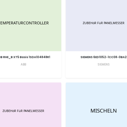
B RHE_B XT5 Basis 1SDA104848R1
SIEMENS 6ED1052-1CC08-0BA2
ABB
SIEMENS