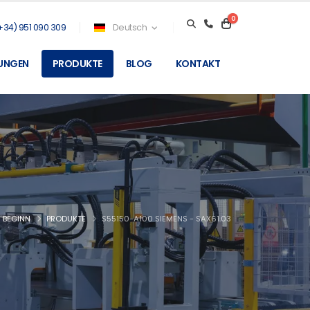
0
+34) 951 090 309
Deutsch
TUNGEN
PRODUKTE
BLOG
KONTAKT
BEGINN
PRODUKTE
S55150-A100 SIEMENS - SAX61.03