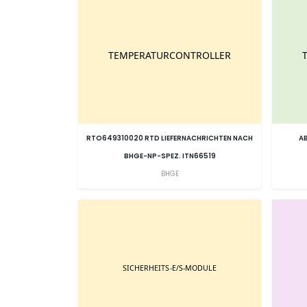
RTO649310020 RTD LIEFERNACHRICHTEN NACH
AB
BHGE-NP-SPEZ. ITN66519
BHGE