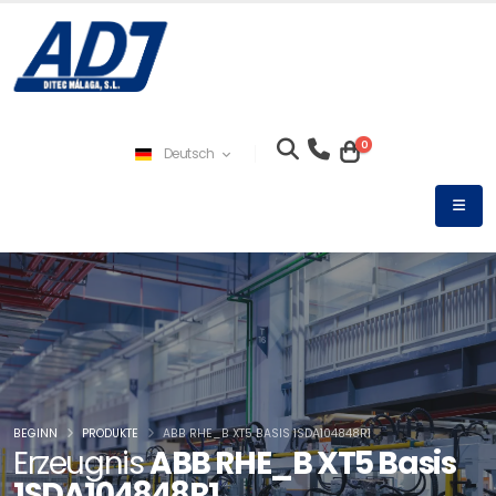
0
Deutsch
BEGINN
PRODUKTE
ABB RHE_B XT5 BASIS 1SDA104848R1
Erzeugnis
ABB RHE_B XT5 Basis
1SDA104848R1