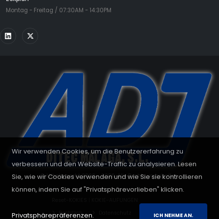
Montag - Freitag / 07:30AM - 14:30PM
Wir verwenden Cookies, um die Benutzererfahrung zu
verbessern und den Website-Traffic zu analysieren. Lesen
Sie, wie wir Cookies verwenden und wie Sie sie kontrollieren
© Urheberrecht 2008 - 2026. Alle Rechte vorbehalten.
können, indem Sie auf "Privatsphärevorlieben" klicken.
Reset-KOKIES
|
KOKIE-AUFUNGEN
Rechtlich
Datenschutz
Cookies
Privatsphärepräferenzen.
ICH NEHME AN.