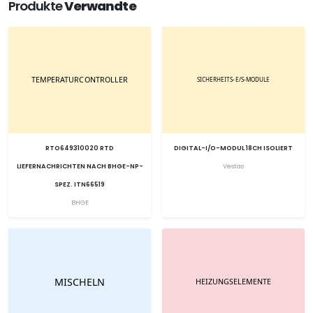
Produkte
Verwandte
RTO649310020 RTD
DIGITAL-I/O-MODUL 18CH ISOLIERT
LIEFERNACHRICHTEN NACH BHGE-NP-
Vestas
SPEZ. ITN66519
BHGE