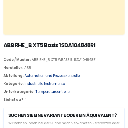
ABB RHE_B XT5 Basis 1SDA104848R1
Code / Muster:
ABB RHE_B XT5 WBASE R. 1SDA104848R1
Hersteller:
ABB
Abteilung:
Automation und Prozesskontrolle
Kategorie:
Industrielle Instrumente
Unterkategorie:
Temperaturcontroller
Siehst du?:
1
SUCHEN SIE EINE VARIANTE ODER EIN ÄQUIVALENT?
Wir können Ihnen bei der Suche nach verwandten Referenzen oder