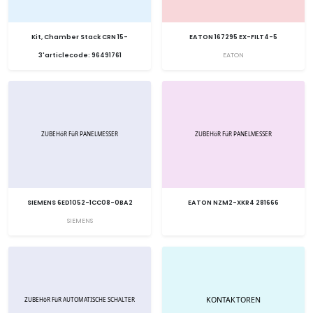
Kit, Chamber Stack CRN 15-
EATON 167295 EX-FILT4-5
3'articlecode: 96491761
EATON
SIEMENS 6ED1052-1CC08-0BA2
EATON NZM2-XKR4 281666
SIEMENS