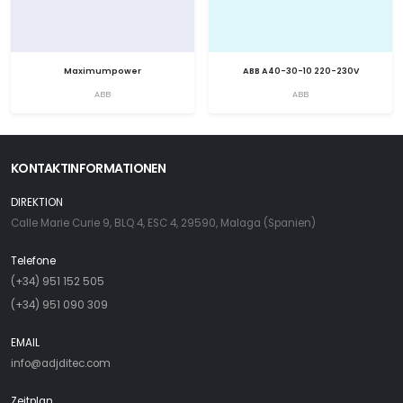
Maximumpower
ABB A40-30-10 220-230V
ABB
ABB
KONTAKTINFORMATIONEN
DIREKTION
Calle Marie Curie 9, BLQ 4, ESC 4, 29590, Malaga (Spanien)
Telefone
(+34) 951 152 505
(+34) 951 090 309
EMAIL
info@adjditec.com
Zeitplan