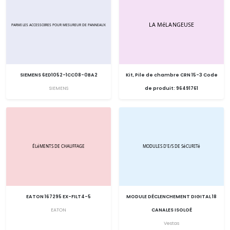
SIEMENS 6ED1052-1CC08-0BA2
Kit, Pile de chambre CRN 15-3 Code
SIEMENS
de produit: 96491761
EATON 167295 EX-FILT4-5
MODULE DÉCLENCHEMENT DIGITAL 18
EATON
CANALES ISOLOÉ
Vestas