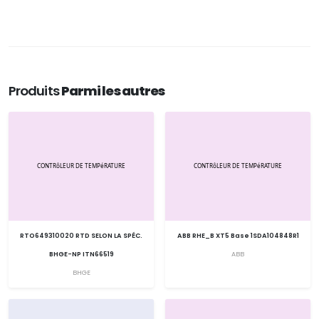
Produits
Parmi les autres
RTO649310020 RTD SELON LA SPÉC.
ABB RHE_B XT5 Base 1SDA104848R1
BHGE-NP ITN66519
ABB
BHGE