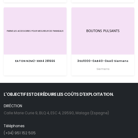
EATON NZM2-XKR4 281666
3SU1000-0AB40-0AA0 Siemens
Siemens
L'OBJECTIF EST DE RÉDUIRE LES COÛTS D'EXPLOITATION.
DIRÉCTION
Calle Marie Curie 9, BLQ 4, ESC 4, 29590, Malaga (Espagne)
Téléphones
(+34) 951 152 505