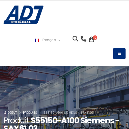
0
Français
LE DÉBUT
PRODUITS
S55150-A100 SIEMENS - SAX61.03
Produit
S55150-A100 Siemens -
SAX61.03