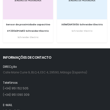
Sensor de proximidade capacitivo
XS1M12KP340D Schneider Electric
XT230A1PCM12 Schneider Electric
Schneider Electric
Schneider Electric
INFORMAÇÕES DE CONTACTO
DIRECção
Calle Marie Curie 9, BLQ 4, ESC 4, 29590, Málaga (Espanha)
Telefónios
(+34) 951 152 505
(+34) 951 090 309
E-MAIL