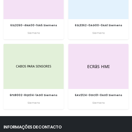
6SL3260-4NA00-1VA5 Siemens
6SL3362-0AG00-0AA1 Siemens
Siemens
Siemens
6FX8002-8QE04-1AG0 Siemens
6AV2124-0GC01-0AX0 Siemens
Siemens
Siemens
INFORMAÇÕES DE CONTACTO