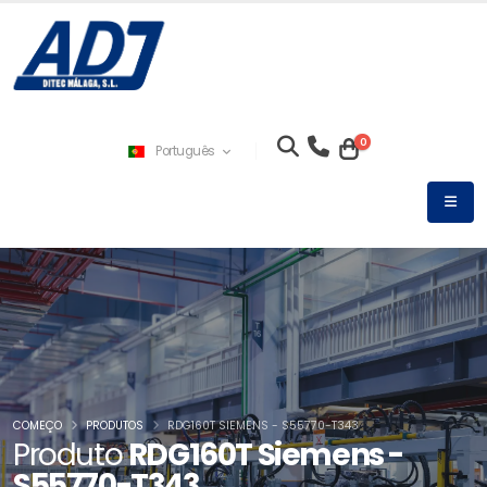
0
Português
COMEÇO
PRODUTOS
RDG160T SIEMENS - S55770-T343
Produto
RDG160T Siemens -
S55770-T343