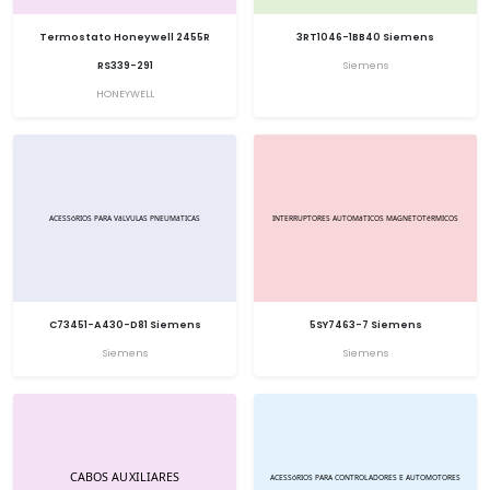
Termostato Honeywell 2455R
3RT1046-1BB40 Siemens
RS339-291
Siemens
HONEYWELL
C73451-A430-D81 Siemens
5SY7463-7 Siemens
Siemens
Siemens