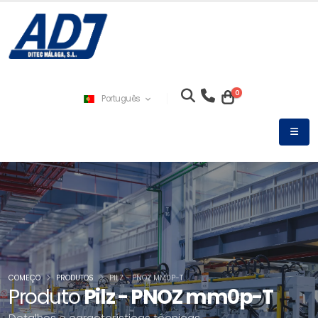
0
Português
COMEÇO
PRODUTOS
PILZ - PNOZ MM0P-T
Produto
Pilz - PNOZ mm0p-T