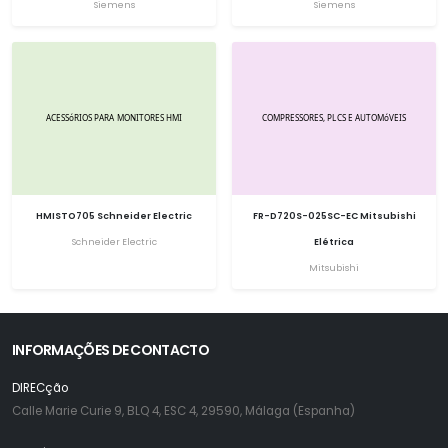
Siemens
Siemens
HMISTO705 Schneider Electric
FR-D720S-025SC-EC Mitsubishi
Schneider Electric
Elétrica
Mitsubishi
INFORMAÇÕES DE CONTACTO
DIRECção
Calle Marie Curie 9, BLQ 4, ESC 4, 29590, Málaga (Espanha)