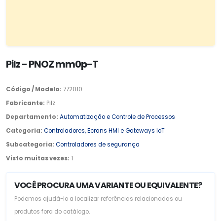
Pilz - PNOZ mm0p-T
Código / Modelo:
772010
Fabricante:
Pilz
Departamento:
Automatização e Controle de Processos
Categoria:
Controladores, Ecrans HMI e Gateways IoT
Subcategoria:
Controladores de segurança
Visto muitas vezes:
1
VOCÊ PROCURA UMA VARIANTE OU EQUIVALENTE?
Podemos ajudá-lo a localizar referências relacionadas ou
produtos fora do catálogo.