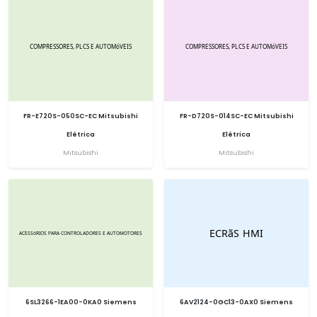
FR-E720S-050SC-EC Mitsubishi
FR-D720S-014SC-EC Mitsubishi
Elétrica
Elétrica
Mitsubishi
Mitsubishi
6SL3266-1EA00-0KA0 Siemens
6AV2124-0GC13-0AX0 Siemens