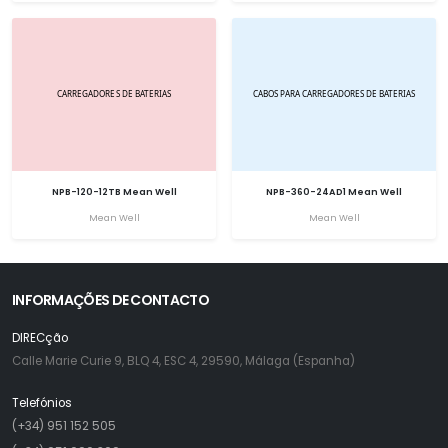
NPB-120-12TB Mean Well
NPB-360-24AD1 Mean Well
Mean Well
Mean Well
INFORMAÇÕES DE CONTACTO
DIRECção
Calle Marie Curie 9, BLQ 4, ESC 4, 29590, Málaga (Espanha)
Telefónios
(+34) 951 152 505