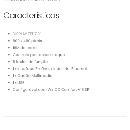
Características
DISPLAY TFT 7.0"
800 x 480 pixels
16M de cores
Controle por teclas e toque
8 teclas de função
1 x Interface Profinet / Industrial Ethernet
1 x Cartão Multimedia
1 x USB
Configurável com WinCC Comfort V13 SP1