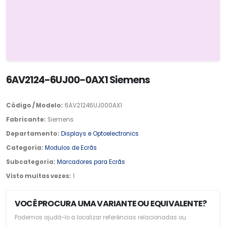
6AV2124-6UJ00-0AX1 Siemens
Código / Modelo:
6AV21246UJ000AX1
Fabricante:
Siemens
Departamento:
Displays e Optoelectronics
Categoria:
Modulos de Ecrãs
Subcategoria:
Marcadores para Ecrãs
Visto muitas vezes:
1
VOCÊ PROCURA UMA VARIANTE OU EQUIVALENTE?
Podemos ajudá-lo a localizar referências relacionadas ou