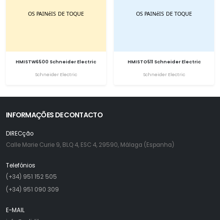
HMISTW6500 Schneider Electric
HMISTO511 Schneider Electric
Schneider Electric
Schneider Electric
INFORMAÇÕES DE CONTACTO
DIRECção
Calle Marie Curie 9, BLQ 4, ESC 4, 29590, Málaga (Espanha)
Telefónios
(+34) 951 152 505
(+34) 951 090 309
E-MAIL