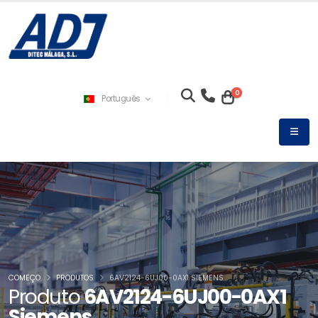
0
Português
COMEÇO
PRODUTOS
6AV2124-6UJ00-0AX1 SIEMENS
Produto
6AV2124-6UJ00-0AX1
Siemens