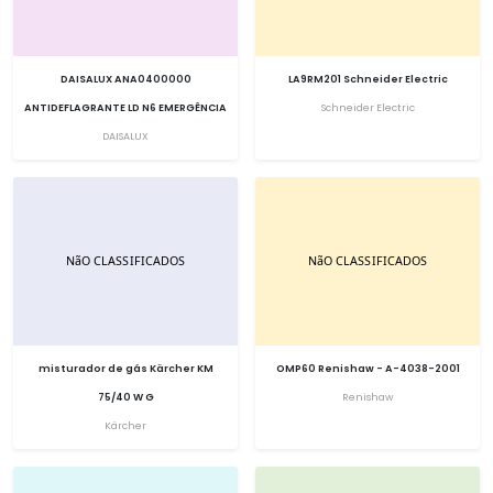
DAISALUX ANA0400000
LA9RM201 Schneider Electric
ANTIDEFLAGRANTE LD N6 EMERGÊNCIA
Schneider Electric
DAISALUX
misturador de gás Kärcher KM
OMP60 Renishaw - A-4038-2001
75/40 W G
Renishaw
Kärcher