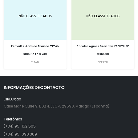
Esmalte Acrílico Branco TITAN
Bomba Águas Servidas EBERTH 3"
S00rnBTE 0.40L
GS6500
TITAN
EBERTH
INFORMAÇÕES DE CONTACTO
DIRECção
Calle Marie Curie 9, BLQ 4, ESC 4, 29590, Málaga (Espanha)
Telefónios
(+34) 951 152 505
(+34) 951 090 309