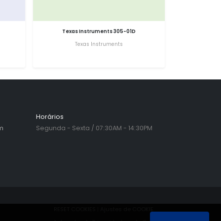
Texas Instruments 305-01D
Texas Instruments
Horários
m
Segunda - Sexta / 07:30AM - 14:30PM
RESET COOKIES
|
Ajustes de COOKIE