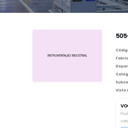
505-
Códig
Fabri
Depar
Categ
Subca
Visto
VO
Pod
cat