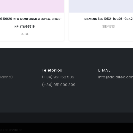
310020 RTD CONFORME A ESPEC. BHGE-
SIEMENS 6ED1052-1CC08-0BA2
NP. ITN66519
SIEMENS
BHGE
Telefónios
E-MAIL
spanha)
(+34) 951 152 505
info@adjditec.co
(+34) 951 090 309
os reservados.