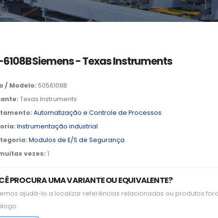
6108B Siemens - Texas Instruments
o / Modelo:
5056108B
cante:
Texas Instruments
tamento:
Automatização e Controle de Processos
oria:
Instrumentação industrial
tegoria:
Modulos de E/S de Segurança
 muitas vezes:
1
CÊ PROCURA UMA VARIANTE OU EQUIVALENTE?
emos ajudá-lo a localizar referências relacionadas ou produtos for
álogo.