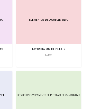
R1
EATON 167295 EX-FILT4-5
EATON