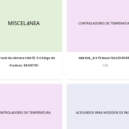
 Stack de câmara CRN 15-3 Código de
ABB RHE_B XT5 Base 1SDA104848
Produto: 96491761
ABB