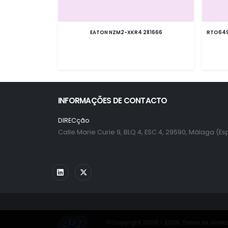
EATON NZM2-XKR4 281666
RTO649
INFORMAÇÕES DE CONTACTO
DIRECção
Calle Marie Curie 9, BLQ 4, ESC 4, 29590, Málaga (E
© Copyright 2008 - 2026. Todos os direit