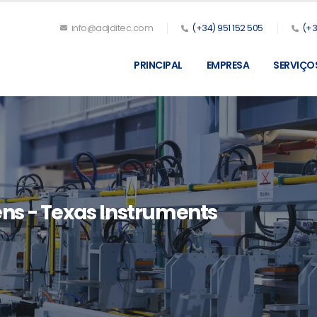
info@adjditec.com
(+34) 951 152 505
(+3
PRINCIPAL
EMPRESA
SERVIÇO
ns - Texas Instruments