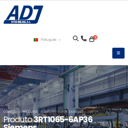
0
Português
COMEÇO
PRODUTOS
3RT1065-6AP36 SIEMENS
Produto
3RT1065-6AP36
Siemens