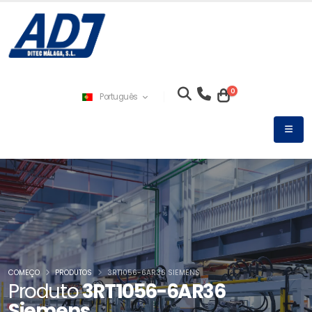
0
Português
COMEÇO
PRODUTOS
3RT1056-6AR36 SIEMENS
Produto
3RT1056-6AR36
Siemens