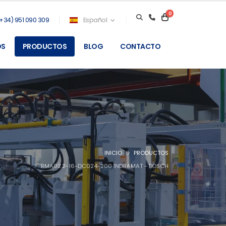
0
+34) 951 090 309
Español
OS
PRODUCTOS
BLOG
CONTACTO
INICIO
PRODUCTOS
RMA02.2-16-DC024-200 INDRAMAT - BOSCH