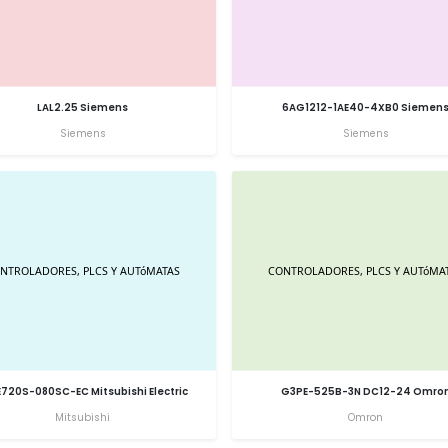
LAL2.25 Siemens
6AG1212-1AE40-4XB0 Siemen
Siemens
Siemens
E720S-080SC-EC Mitsubishi Electric
G3PE-525B-3N DC12-24 Omro
Mitsubishi
Omron