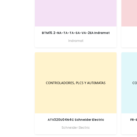
BTM15.2-NA-TA-TA-SA-VA-2EA Indramat
Indramat
ATV320U04N4C Schneider Electric
FR-
Schneider Electric