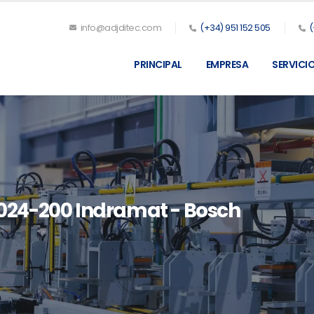
info@adjditec.com
(+34) 951 152 505
(
PRINCIPAL
EMPRESA
SERVICI
24-200 Indramat - Bosch