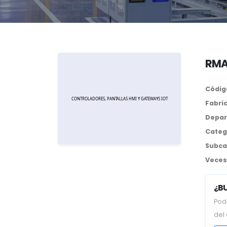
RMA
Códig
Fabri
Depar
Categ
Subca
Veces 
¿B
Pod
del