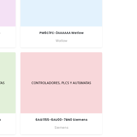
s
PM6C1FC-3AAAAAA Watlow
Watlow
n
6AG1155-6AU00-7BN0 Siemens
Siemens