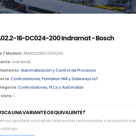
02.2-16-DC024-200 Indramat - Bosch
o / Modelo:
RMA02216DC024200
cante:
Indramat
tamento:
Automatización y Control de Procesos
oría:
Controladores, Pantallas HMI y Gateways IoT
tegoría:
Controladores, PLCs y Autómatas
visto:
1
USCA UNA VARIANTE O EQUIVALENTE?
emos ayudarle a localizar referencias relacionadas o productos fue
 catálogo.