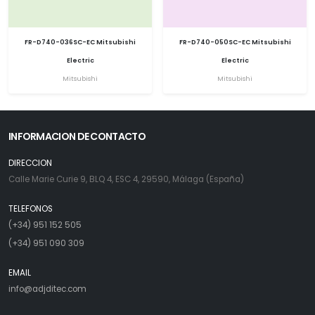
FR-D740-036SC-EC Mitsubishi
FR-D740-050SC-EC Mitsubishi
Electric
Electric
Mitsubishi
Mitsubishi
INFORMACION DE CONTACTO
DIRECCION
Calle Marie Curie 9, BLQ 4, ESC 4, 29590, Málaga (España)
TELEFONOS
(+34) 951 152 505
(+34) 951 090 309
EMAIL
info@adjditec.com