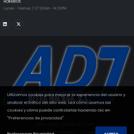
HORARIOS
Lunes - Viernes / 07:30AM - 14:30PM
Utilizamos cookies para mejorar la experiencia del usuario y
analizar el tráfico del sitio web. Lea cómo usamos las
cookies y cómo puede controlarlas haciendo clic en
© Copyright 2008 - 2026. Todos los derechos reservados.
"Preferencias de privacidad".
RESET COOKIES
|
AJUSTES DE COOKIE
Legal
Privacidad
Cookies
Preferencias Privacidad.
ACEPTO