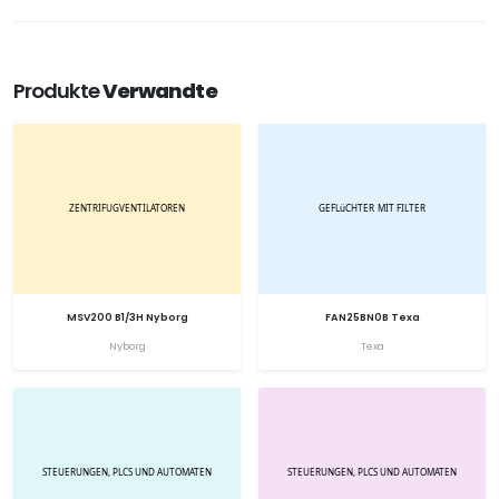
Produkte
Verwandte
MSV200 B1/3H Nyborg
FAN25BN0B Texa
Nyborg
Texa