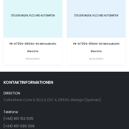
FR-E720S-050SC-EC Mitsubishi
FR-D720S-014SC-EC Mitsubishi
Electric
Electric
Mitsubishi
Mitsubishi
KONTAKTINFORMATIONEN
DIREKTION
Calle Marie Curie 9, BLQ 4, ESC 4, 29590, Malaga (Spanien)
Telefone
(+34) 951 152 505
(+34) 951 090 309