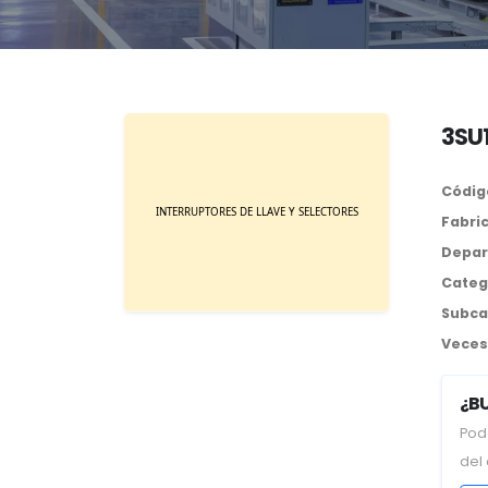
3SU
Códig
Fabri
Depar
Categ
Subca
Veces 
¿B
Pod
del