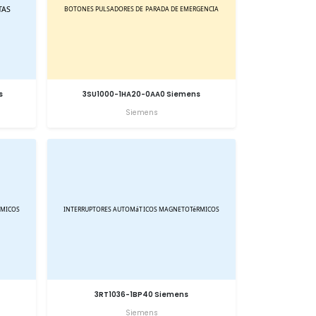
s
3SU1000-1HA20-0AA0 Siemens
Siemens
3RT1036-1BP40 Siemens
Siemens