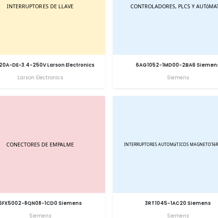
20A-DE-3.4-250V Larson Electronics
6AG1052-1MD00-2BA6 Siemen
Larson Electronics
Siemens
6FX5002-8QN08-1CD0 Siemens
3RT1045-1AC20 Siemens
Siemens
Siemens