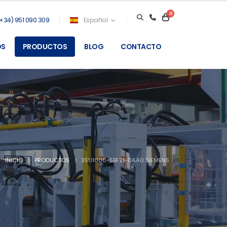
0
+34) 951 090 309
Español
OS
PRODUCTOS
BLOG
CONTACTO
INICIO
PRODUCTOS
3SU1000-5BF21-0AA0 SIEMENS