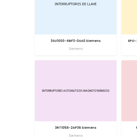
3SU1000-4BF11-0AA0 Siemens
EPO-
Siemens
3RT1056-2AP36 Siemens
Siemens