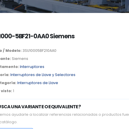
1000-5BF21-0AA0 Siemens
o / Modelo:
3SU10005BF210AA0
cante:
Siemens
tamento:
Interruptores
oría:
Interruptores de Llave y Selectores
tegoría:
Interruptores de Llave
visto:
1
USCA UNA VARIANTE O EQUIVALENTE?
emos ayudarle a localizar referencias relacionadas o productos fue
 catálogo.