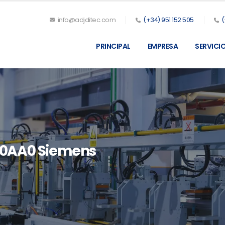
info@adjditec.com
(+34) 951 152 505
(
PRINCIPAL
EMPRESA
SERVICI
-0AA0 Siemens