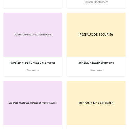
Larson Electronics
6AG1214-1BG40-5XB0 Siemens
3SK2122-2AA10 Siemens
Siemens
Siemens