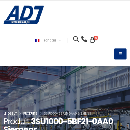
0
Français
LE DÉBUT
PRODUITS
3SU1000-5BF21-0AA0 SIEMENS
Produit
3SU1000-5BF21-0AA0
Siemens