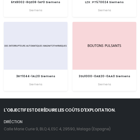
6FX8002-8QE08-1AF0 Siemens
LZX : PT570024 Siemens
Siemens
Siemens
3RT1044-1AL20 Siemens
3SU1000-0AB20-0AA0 Siemens
Siemens
Siemens
L'OBJECTIF EST DE RÉDUIRE LES COÛTS D'EXPLOITATION.
DIRÉCTION
Calle Marie Curie 9, BLQ 4, ESC 4, 29590, Malaga (Espagne)