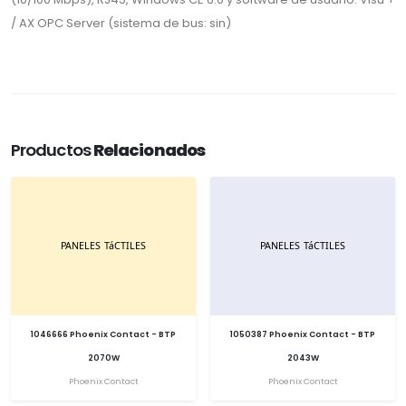
/ AX OPC Server (sistema de bus: sin)
Productos
Relacionados
1046666 Phoenix Contact - BTP
1050387 Phoenix Contact - BTP
2070W
2043W
Phoenix Contact
Phoenix Contact