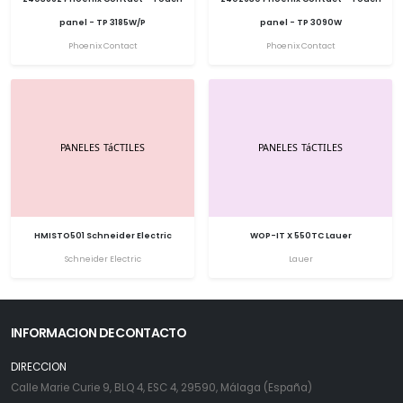
panel - TP 3185W/P
panel - TP 3090W
Phoenix Contact
Phoenix Contact
HMISTO501 Schneider Electric
WOP-IT X 550TC Lauer
Schneider Electric
Lauer
INFORMACION DE CONTACTO
DIRECCION
Calle Marie Curie 9, BLQ 4, ESC 4, 29590, Málaga (España)