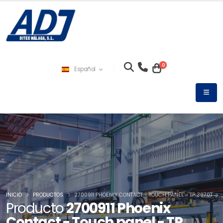
0
Español
INICIO
PRODUCTOS
2700911 PHOENIX CONTACT - TOUCH PANEL - TP 3070T
Producto
2700911 Phoenix
Contact - Touch panel - TP