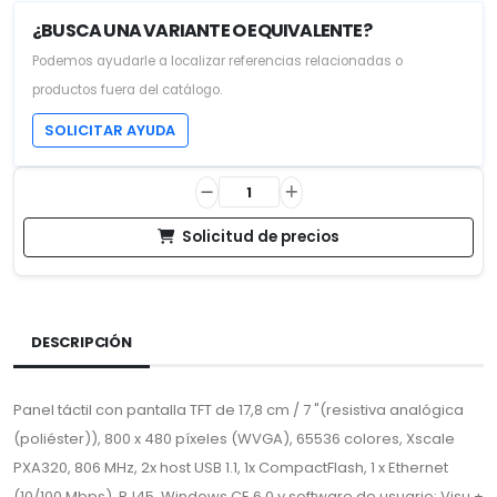
¿BUSCA UNA VARIANTE O EQUIVALENTE?
Podemos ayudarle a localizar referencias relacionadas o
productos fuera del catálogo.
SOLICITAR AYUDA
Solicitud de precios
DESCRIPCIÓN
Panel táctil con pantalla TFT de 17,8 cm / 7 "(resistiva analógica
(poliéster)), 800 x 480 píxeles (WVGA), 65536 colores, Xscale
PXA320, 806 MHz, 2x host USB 1.1, 1x CompactFlash, 1 x Ethernet
(10/100 Mbps), RJ45, Windows CE 6.0 y software de usuario: Visu +