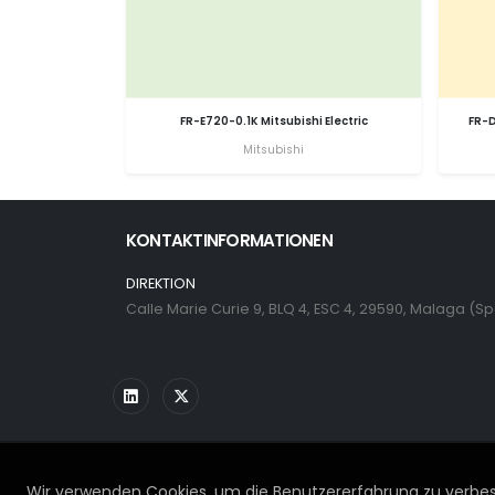
FR-E720-0.1K Mitsubishi Electric
FR-D
Mitsubishi
KONTAKTINFORMATIONEN
DIREKTION
Calle Marie Curie 9, BLQ 4, ESC 4, 29590, Malaga (S
Wir verwenden Cookies, um die Benutzererfahrung zu verbess