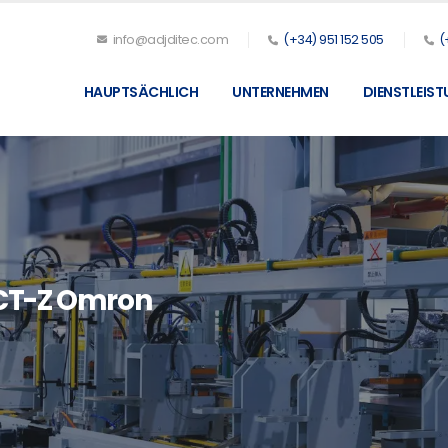
info@adjditec.com
(+34) 951 152 505
(
HAUPTSÄCHLICH
UNTERNEHMEN
DIENSTLEIS
CT-Z Omron