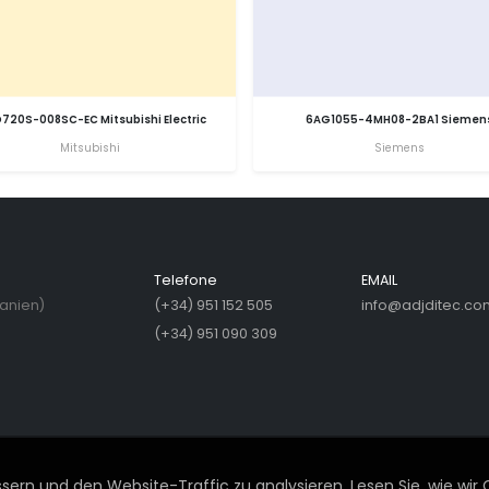
720S-008SC-EC Mitsubishi Electric
6AG1055-4MH08-2BA1 Siemen
Mitsubishi
Siemens
Telefone
EMAIL
panien)
(+34) 951 152 505
info@adjditec.co
(+34) 951 090 309
ern und den Website-Traffic zu analysieren. Lesen Sie, wie wir 