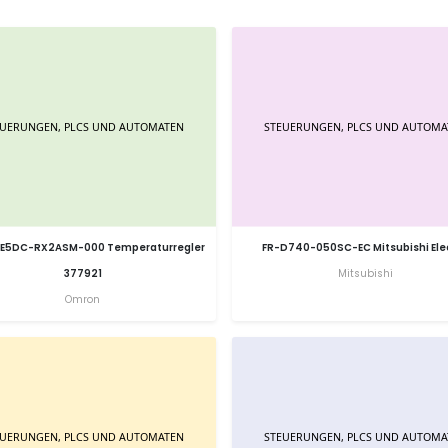
E5DC-RX2ASM-000 Temperaturregler
FR-D740-050SC-EC Mitsubishi Elec
377921
Mitsubishi
Omron