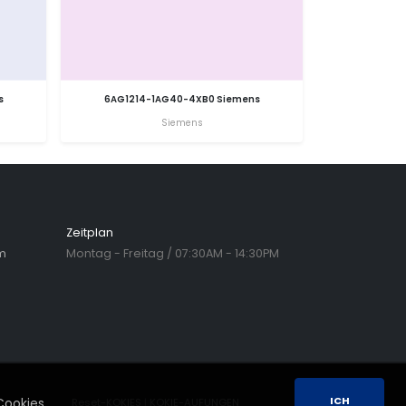
s
6AG1214-1AG40-4XB0 Siemens
Siemens
Zeitplan
m
Montag - Freitag / 07:30AM - 14:30PM
ICH
Cookies
Reset-KOKIES
|
KOKIE-AUFUNGEN