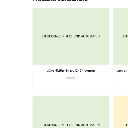
G3PE-525B-3N DC12-24 Omron
Omron 
Omron