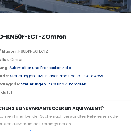
D-KN50F-ECT-Z Omron
/ Muster:
R88DKN50FECTZ
ller:
Omron
lung:
Automation und Prozesskontrolle
orie:
Steuerungen, HMI-Bildschirme und IoT-Gateways
kategorie:
Steuerungen, PLCs und Automaten
 du?:
1
HEN SIE EINE VARIANTE ODER EIN ÄQUIVALENT?
 können Ihnen bei der Suche nach verwandten Referenzen oder
dukten außerhalb des Katalogs helfen.