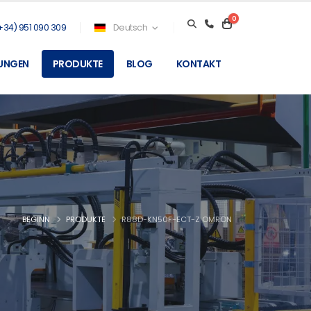
0
+34) 951 090 309
Deutsch
TUNGEN
PRODUKTE
BLOG
KONTAKT
BEGINN
PRODUKTE
R88D-KN50F-ECT-Z OMRON