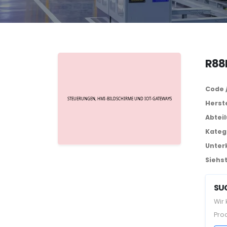
R88
Code 
Herste
Abtei
Kateg
Unter
Siehst
SUC
Wir
Pro