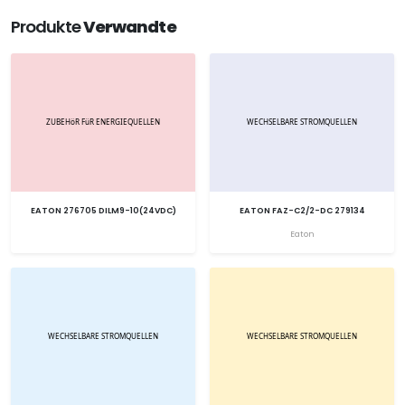
Produkte
Verwandte
EATON 276705 DILM9-10(24VDC)
EATON FAZ-C2/2-DC 279134
Eaton