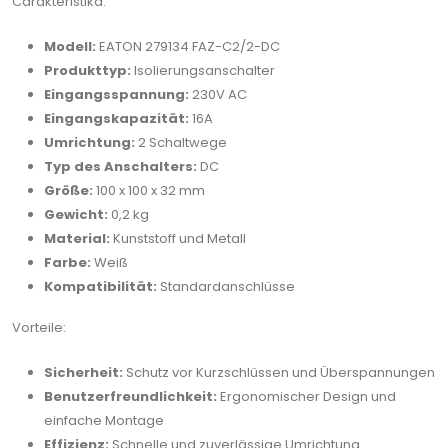
Carakteristika:
Modell:
EATON 279134 FAZ-C2/2-DC
Produkttyp:
Isolierungsanschalter
Eingangsspannung:
230V AC
Eingangskapazität:
16A
Umrichtung:
2 Schaltwege
Typ des Anschalters:
DC
Größe:
100 x 100 x 32 mm
Gewicht:
0,2 kg
Material:
Kunststoff und Metall
Farbe:
Weiß
Kompatibilität:
Standardanschlüsse
Vorteile:
Sicherheit:
Schutz vor Kurzschlüssen und Überspannungen
Benutzerfreundlichkeit:
Ergonomischer Design und
einfache Montage
Effizienz:
Schnelle und zuverlässige Umrichtung