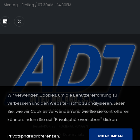
Montag - Freitag / 07:30AM - 14:30PM
Wir verwenden Cookies, um die Benutzererfahrung zu
verbessern und den Website-Traffic zu analysieren. Lesen
Sie, wie wir Cookies verwenden und wie Sie sie kontrollieren
© Urheberrecht 2008 - 2026. Alle Rechte vorbehalten.
können, indem Sie auf "Privatsphärevorlieben" klicken.
Reset-KOKIES
|
KOKIE-AUFUNGEN
Rechtlich
Datenschutz
Cookies
Privatsphärepräferenzen.
ICH NEHME AN.