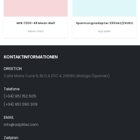
NPB-1200-48 Mean Well
Spannungsadapter 230VAC/24VDC
Mean Well
Lap Laser
KONTAKTINFORMATIONEN
DIREKTION
Calle Marie Curie 9, BLQ 4, ESC 4, 29590, Malaga (Spanien)
Telefone
(+34) 951 152 505
(+34) 951 090 309
EMAIL
info@adjditec.com
Zeitplan