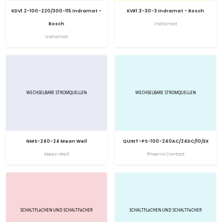
KDV1.2-100-220/300-115 Indramat -
KVR1.3-30-3 Indramat - Bosch
Bosch
Indramat
Indramat
NMS-240-24 Mean Well
QUINT-PS-100-240AC/24DC/10/EX
Mean Well
Phoenix Contact