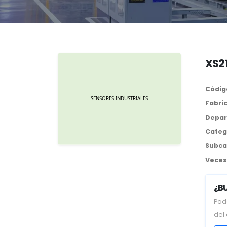
XS21
Códig
Fabri
Depar
Categ
Subca
Veces 
¿B
Pod
del