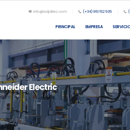
info@adjditec.com
(+34) 951 152 505
(
PRINCIPAL
EMPRESA
SERVICI
neider Electric