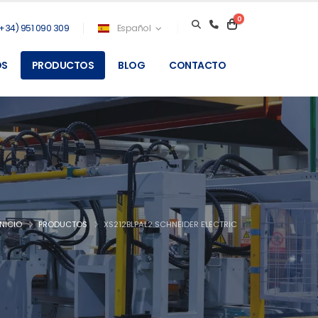
0
+34) 951 090 309
Español
OS
PRODUCTOS
BLOG
CONTACTO
INICIO
PRODUCTOS
XS212BLPAL2 SCHNEIDER ELECTRIC