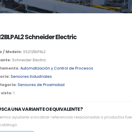
2BLPAL2 Schneider Electric
o / Modelo:
XS212BLPAL2
cante:
Schneider Electric
tamento:
Automatización y Control de Procesos
oría:
Sensores Industriales
tegoría:
Sensores de Proximidad
visto:
1
USCA UNA VARIANTE O EQUIVALENTE?
emos ayudarle a localizar referencias relacionadas o productos fue
 catálogo.