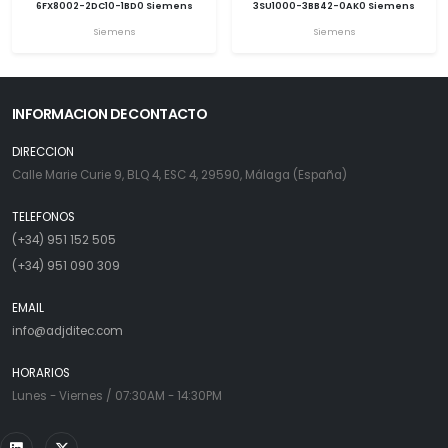
6FX8002-2DC10-1BD0 Siemens
3SU1000-3BB42-0AK0 Siemens
Siemens
Siemens
INFORMACION DE CONTACTO
DIRECCION
Calle Marie Curie 9, BLQ 4, ESC 4, 29590, Málaga (España)
TELEFONOS
(+34) 951 152 505
(+34) 951 090 309
EMAIL
info@adjditec.com
HORARIOS
Lunes - Viernes / 07:30AM - 14:30PM