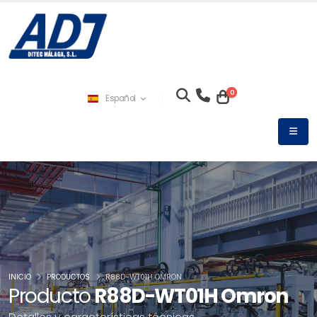
0
Español
INICIO
PRODUCTOS
R88D-WT01H OMRON
Producto
R88D-WT01H Omron