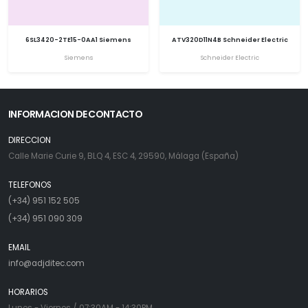
6SL3420-2TE15-0AA1 Siemens
ATV320D11N4B Schneider Electric
Siemens
Schneider Electric
INFORMACION DE CONTACTO
DIRECCION
Calle Marie Curie 9, BLQ 4, ESC 4, 29590, Málaga (España)
TELEFONOS
(+34) 951 152 505
(+34) 951 090 309
EMAIL
info@adjditec.com
HORARIOS
Lunes - Viernes / 07:30AM - 14:30PM