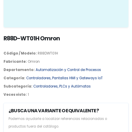
R88D-WT01H Omron
Código / Modelo:
R88DWT01H
Fabricante:
Omron
Departamento:
Automatización y Control de Procesos
Categoría:
Controladores, Pantallas HMI y Gateways IoT
Subcategoría:
Controladores, PLCs y Autómatas
Veces visto:
1
¿BUSCA UNA VARIANTE O EQUIVALENTE?
Podemos ayudarle a localizar referencias relacionadas o
productos fuera del catálogo.