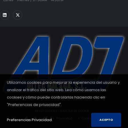
Utilizamos cookies para mejorar la experiencia del usuario y
analizar el tráfico del sitio web. Lea cómo usamos las
cookies y cómo puede controlarlas haciendo clic en
© Copyright 2008 - 2026. Todos los derechos reservados.
"Preferencias de privacidad".
RESET COOKIES
|
AJUSTES DE COOKIE
Legal
Privacidad
Cookies
Preferencias Privacidad.
ACEPTO