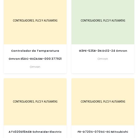
Controlador de Temperatura
G3PE-525B-3N DC12-24 Omron
Omron E5DC-RX2ASM-000 377921
Omron
Omron
ATV320D15N4B Schneider Electric
FR-D720S-070SC-EC Mitsubishi