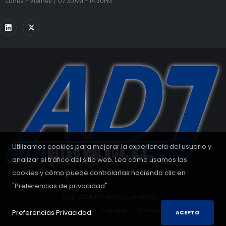
Lunes - Viernes / 07:30AM - 14:30PM
Utilizamos cookies para mejorar la experiencia del usuario y
analizar el tráfico del sitio web. Lea cómo usamos las
cookies y cómo puede controlarlas haciendo clic en
© Copyright 2008 - 2026. Todos los derechos reservados.
"Preferencias de privacidad".
RESET COOKIES
|
AJUSTES DE COOKIE
Legal
Privacidad
Cookies
Preferencias Privacidad.
ACEPTO