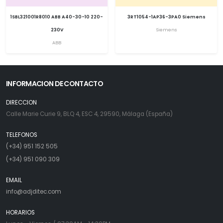
1SBL321001R8010 ABB A40-30-10 220-
3RT1054-1AP36-3PA0 Siemens
230V
Siemens
ABB
INFORMACION DE CONTACTO
DIRECCION
Calle Marie Curie 9, BLQ 4, ESC 4, 29590, Málaga (España)
TELEFONOS
(+34) 951 152 505
(+34) 951 090 309
EMAIL
info@adjditec.com
HORARIOS