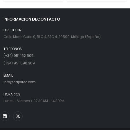
INFORMACION DE CONTACTO
DIRECCION
Calle Marie Curie 9, BLQ 4, ESC 4, 29590, Málaga (España)
TELEFONOS
(+34) 951 152 505
(+34) 951 090 309
EMAIL
info@adjditec.com
HORARIOS
Lunes - Viernes / 07:30AM - 14:30PM