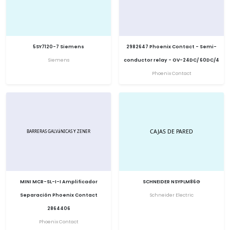
5SY7120-7 Siemens
2982647 Phoenix Contact - Semi-
Siemens
conductor relay - OV-24DC/ 60DC/4
Phoenix Contact
MINI MCR-SL-I-I Amplificador
SCHNEIDER NSYPLM86G
Separación Phoenix Contact
Schneider Electric
2864406
Phoenix Contact