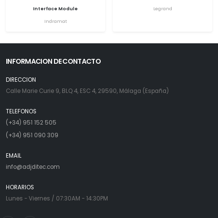
Interface Module
Legrand
Indramat
INFORMACION DE CONTACTO
DIRECCION
Calle Marie Curie 9, BLQ 4, ESC 4, 29590, Málaga (España)
TELEFONOS
(+34) 951 152 505
(+34) 951 090 309
EMAIL
info@adjditec.com
HORARIOS
Lunes - Viernes / 07:30AM - 14:30PM