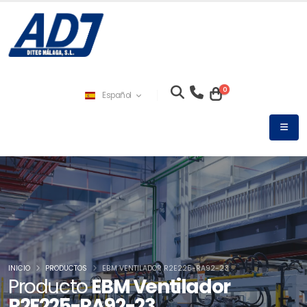
0
Español
INICIO
PRODUCTOS
EBM VENTILADOR R2E225-RA92-23
Producto
EBM Ventilador
R2E225-RA92-23