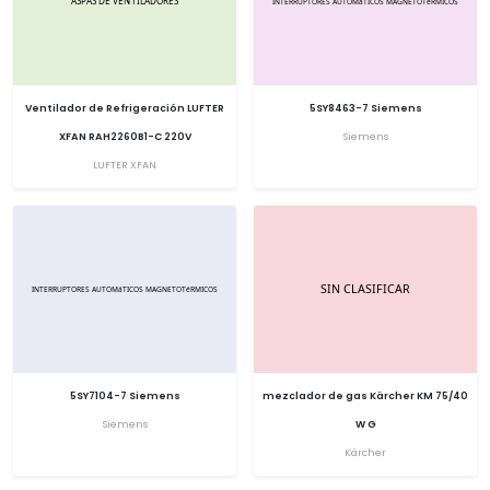
Ventilador de Refrigeración LUFTER
5SY8463-7 Siemens
XFAN RAH2260B1-C 220V
Siemens
LUFTER XFAN
5SY7104-7 Siemens
mezclador de gas Kärcher KM 75/40
Siemens
W G
Kärcher