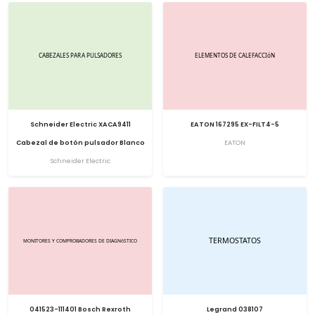
Schneider Electric XACA9411
EATON 167295 EX-FILT4-5
Cabezal de botón pulsador Blanco
EATON
Schneider Electric
041523-111401 Bosch Rexroth
Legrand 038107