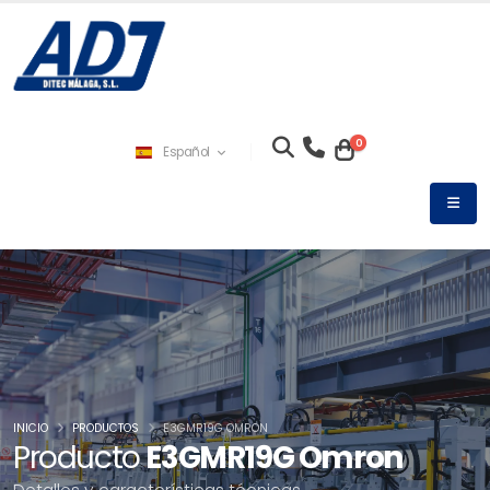
0
Español
INICIO
PRODUCTOS
E3GMR19G OMRON
Producto
E3GMR19G Omron