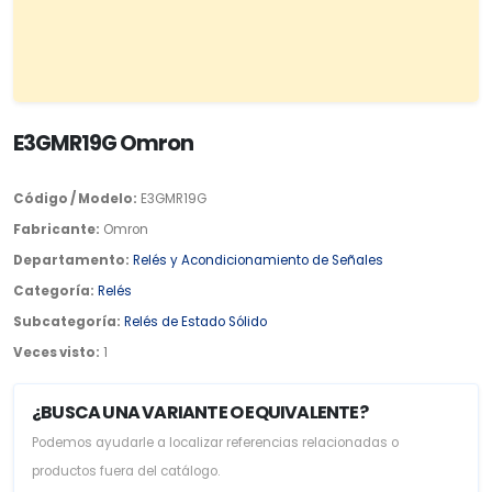
E3GMR19G Omron
Código / Modelo:
E3GMR19G
Fabricante:
Omron
Departamento:
Relés y Acondicionamiento de Señales
Categoría:
Relés
Subcategoría:
Relés de Estado Sólido
Veces visto:
1
¿BUSCA UNA VARIANTE O EQUIVALENTE?
Podemos ayudarle a localizar referencias relacionadas o
productos fuera del catálogo.