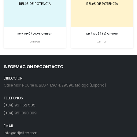
MY4IN-24DC-S Omron
MY4 DC24 (S) Omron
Omron
Omron
INFORMACION DE CONTACTO
DIRECCION
Calle Marie Curie 9, BLQ 4, ESC 4, 29590, Málaga (España)
TELEFONOS
(+34) 951 152 505
(+34) 951 090 309
EMAIL
info@adjditec.com