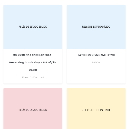
2982090 Phoenix Contact -
EATON 260166 NZM1-XTVD
Reversing load relay - ELR W1/ 6-
EATON
24DC
Phoenix Contact