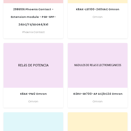
2986106 Phoenix Contact -
K8AK-LS1 100-240VAC Omron
Extension module - PSR-SPP-
Omron
24DC/TS/SDOR4/4X1
Phoenix Contact
K8AK-PM2 Omron
G2RV-SR700-AP AC/DC24 Omron
Omron
Omron