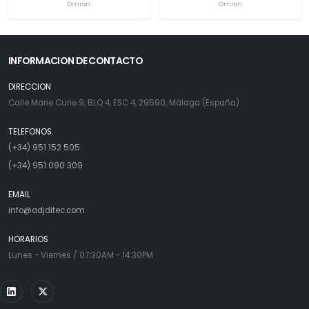
Omron
Omron
INFORMACION DE CONTACTO
DIRECCION
Calle Marie Curie 9, BLQ 4, ESC 4, 29590, Málaga (España)
TELEFONOS
(+34) 951 152 505
(+34) 951 090 309
EMAIL
info@adjditec.com
HORARIOS
Lunes - Viernes / 07:30AM - 14:30PM