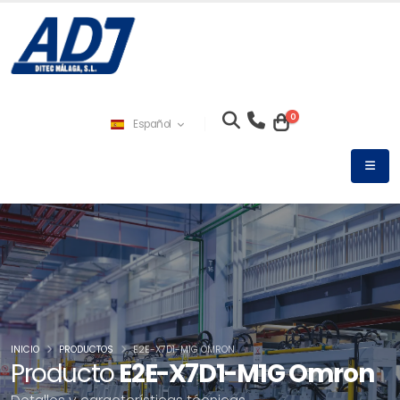
0
Español
INICIO
PRODUCTOS
E2E-X7D1-M1G OMRON
Producto
E2E-X7D1-M1G Omron