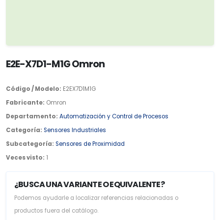
E2E-X7D1-M1G Omron
Código / Modelo:
E2EX7D1M1G
Fabricante:
Omron
Departamento:
Automatización y Control de Procesos
Categoría:
Sensores Industriales
Subcategoría:
Sensores de Proximidad
Veces visto:
1
¿BUSCA UNA VARIANTE O EQUIVALENTE?
Podemos ayudarle a localizar referencias relacionadas o
productos fuera del catálogo.