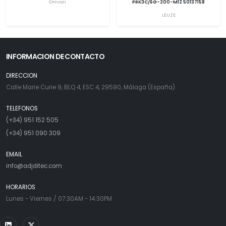
Omron
PRK3C/6G-200-M12 50137158
LEUZE
INFORMACION DE CONTACTO
DIRECCION
Calle Marie Curie 9, BLQ 4, ESC 4, 29590, Málaga (España)
TELEFONOS
(+34) 951 152 505
(+34) 951 090 309
EMAIL
info@adjditec.com
HORARIOS
Lunes - Viernes / 07:30AM - 14:30PM