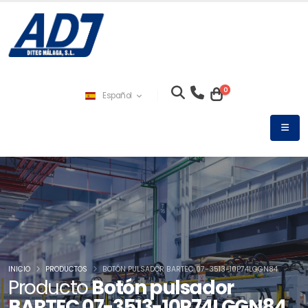
0
Español
INICIO
PRODUCTOS
BOTÓN PULSADOR BARTEC 07-3513-10P74LGGN84
Producto
Botón pulsador
BARTEC 07-3513-10P74LGGN84