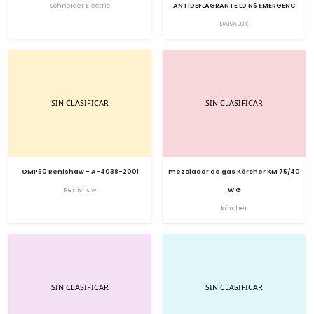
Schneider Electric
ANTIDEFLAGRANTE LD N6 EMERGENC
DAISALUX
OMP60 Renishaw - A-4038-2001
mezclador de gas Kärcher KM 75/40
Renishaw
W G
Kärcher