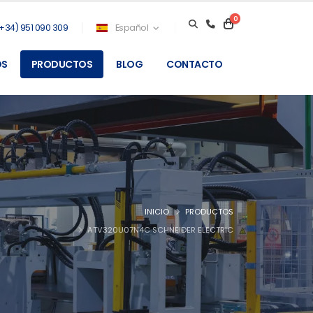
0
+34) 951 090 309
Español
OS
PRODUCTOS
BLOG
CONTACTO
INICIO
PRODUCTOS
ATV320U07N4C SCHNEIDER ELECTRIC