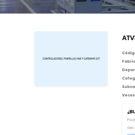
ATV
Códig
Fabri
Depar
Categ
Subca
Veces 
¿B
Pod
del