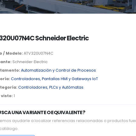
320U07N4C Schneider Electric
o / Modelo:
ATV320U07N4C
cante:
Schneider Electric
tamento:
Automatización y Control de Procesos
oría:
Controladores, Pantallas HMI y Gateways IoT
tegoría:
Controladores, PLCs y Autómatas
visto:
1
USCA UNA VARIANTE O EQUIVALENTE?
emos ayudarle a localizar referencias relacionadas o productos fue
 catálogo.