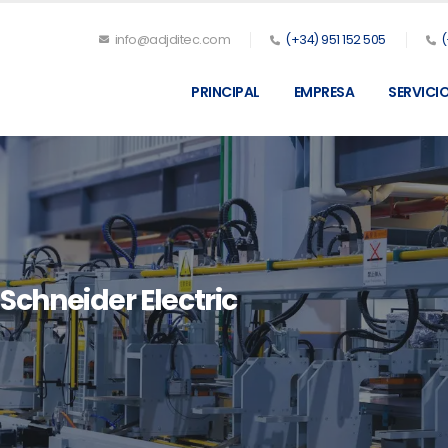
info@adjditec.com
(+34) 951 152 505
(
PRINCIPAL
EMPRESA
SERVICI
chneider Electric