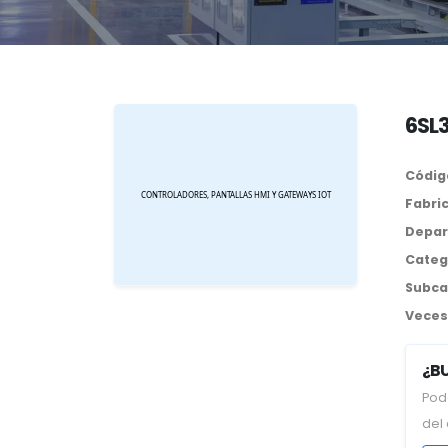
6SL
Códig
Fabri
Depar
Categ
Subca
Veces 
¿B
Pod
del