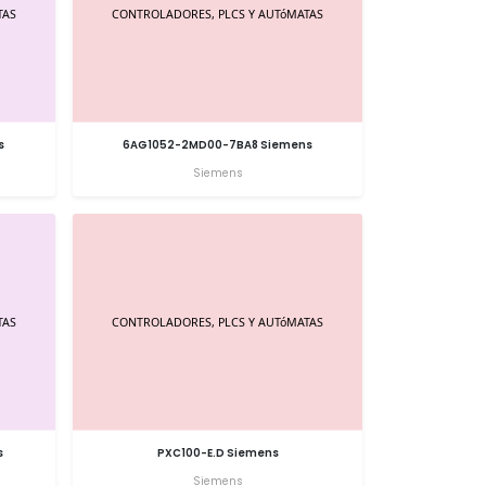
s
6AG1052-2MD00-7BA8 Siemens
Siemens
s
PXC100-E.D Siemens
Siemens