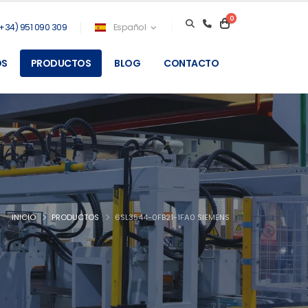
0
+34) 951 090 309
Español
OS
PRODUCTOS
BLOG
CONTACTO
INICIO
PRODUCTOS
6SL3544-0FB21-1FA0 SIEMENS