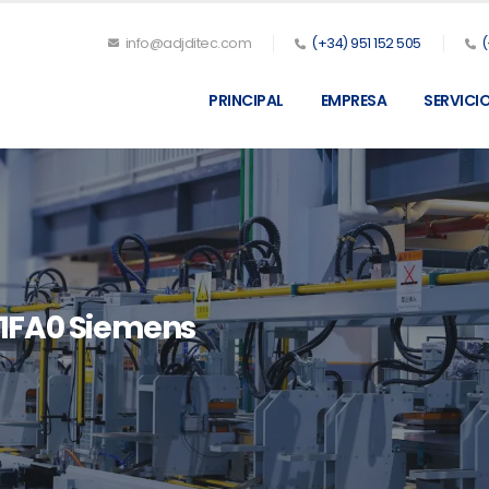
info@adjditec.com
(+34) 951 152 505
(
PRINCIPAL
EMPRESA
SERVICI
1FA0 Siemens