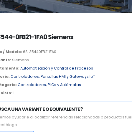
3544-0FB21-1FA0 Siemens
o / Modelo:
6SL35440FB211FA0
cante:
Siemens
tamento:
Automatización y Control de Procesos
oría:
Controladores, Pantallas HMI y Gateways IoT
tegoría:
Controladores, PLCs y Autómatas
visto:
1
USCA UNA VARIANTE O EQUIVALENTE?
emos ayudarle a localizar referencias relacionadas o productos fue
 catálogo.