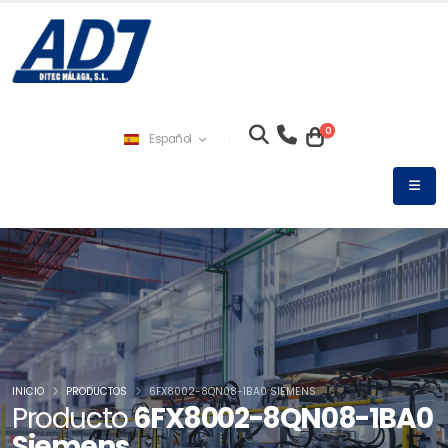
0
Español
INICIO
PRODUCTOS
6FX8002-8QN08-1BA0 SIEMENS
Producto
6FX8002-8QN08-1BA0
Siemens