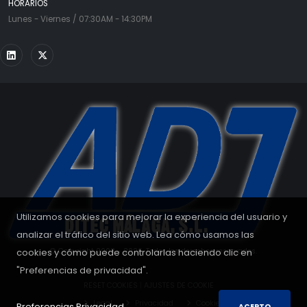
HORARIOS
Lunes - Viernes / 07:30AM - 14:30PM
Utilizamos cookies para mejorar la experiencia del usuario y
analizar el tráfico del sitio web. Lea cómo usamos las
cookies y cómo puede controlarlas haciendo clic en
© Copyright 2008 - 2026. Todos los derechos reservados.
"Preferencias de privacidad".
RESET COOKIES
|
AJUSTES DE COOKIE
Legal
Privacidad
Cookies
Preferencias Privacidad.
ACEPTO