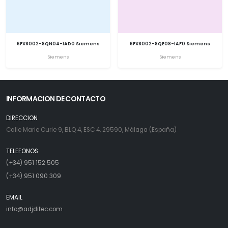
6FX8002-8QN04-1AD0 Siemens
6FX8002-8QE08-1AF0 Siemens
Siemens
Siemens
INFORMACION DE CONTACTO
DIRECCION
Calle Marie Curie 9, BLQ 4, ESC 4, 29590, Málaga (España)
TELEFONOS
(+34) 951 152 505
(+34) 951 090 309
EMAIL
info@adjditec.com