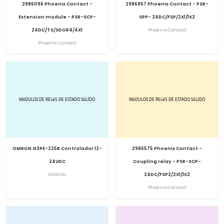
2986096 Phoenix Contact -
2986957 Phoenix Contact - PSR-
Extension module - PSR-SCP-
SPP- 24DC/FSP/2X1/1X2
24DC/TS/SDOR4/4X1
Phoenix Contact
Phoenix Contact
OMRON G3PE-225B Controlador 12-
2986575 Phoenix Contact -
24VDC
Coupling relay - PSR-SCP-
OMRON
24DC/FSP2/2X1/1X2
Phoenix Contact