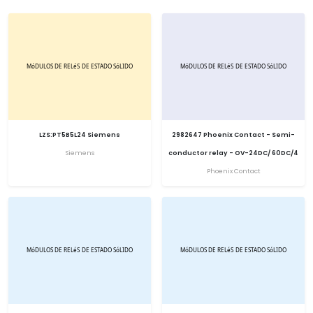
LZS:PT5B5L24 Siemens
2982647 Phoenix Contact - Semi-
Siemens
conductor relay - OV-24DC/ 60DC/4
Phoenix Contact