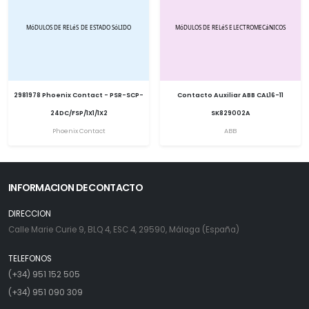
2981978 Phoenix Contact - PSR-SCP-
Contacto Auxiliar ABB CAL16-11
24DC/FSP/1X1/1X2
SK829002A
Phoenix Contact
ABB
INFORMACION DE CONTACTO
DIRECCION
Calle Marie Curie 9, BLQ 4, ESC 4, 29590, Málaga (España)
TELEFONOS
(+34) 951 152 505
(+34) 951 090 309