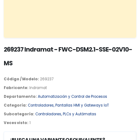
269237 Indramat - FWC-DSM2.1-SSE-02V10-
MS
Código / Modelo:
269237
Fabricante:
Indramat
Departamento:
Automatización y Control de Procesos
Categoría:
Controladores, Pantallas HMI y Gateways IoT
Subcategoría:
Controladores, PLCs y Autómatas
Veces visto:
1
¿BUSCA UNA VARIANTE O EQUIVALENTE?