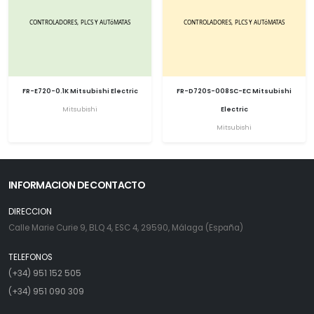
FR-E720-0.1K Mitsubishi Electric
FR-D720S-008SC-EC Mitsubishi
Mitsubishi
Electric
Mitsubishi
INFORMACION DE CONTACTO
DIRECCION
Calle Marie Curie 9, BLQ 4, ESC 4, 29590, Málaga (España)
TELEFONOS
(+34) 951 152 505
(+34) 951 090 309