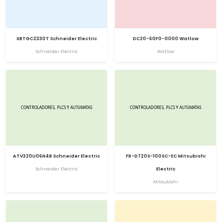
XBTGC2330T Schneider Electric
DC20-60F0-0000 Watlow
Schneider Electric
Watlow
ATV320U06N4B Schneider Electric
FR-D720S-100SC-EC Mitsubishi
Schneider Electric
Electric
Mitsubishi