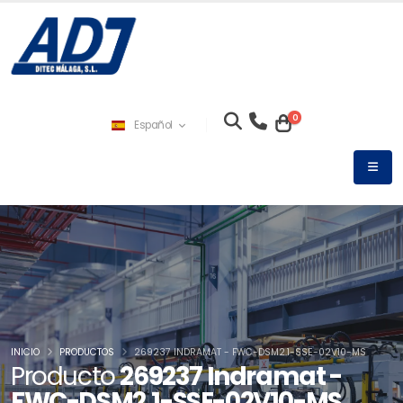
0
Español
INICIO
PRODUCTOS
269237 INDRAMAT - FWC-DSM2.1-SSE-02V10-MS
Producto
269237 Indramat -
FWC-DSM2.1-SSE-02V10-MS