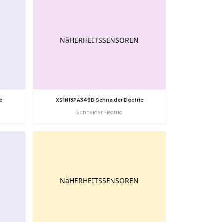
c
XS1N18PA349D Schneider Electric
Schneider Electric