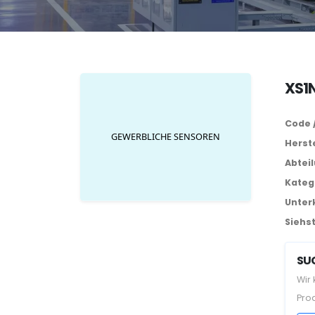
XS1N
Code 
Herste
Abtei
Kateg
Unter
Siehst
SUC
Wir
Pro