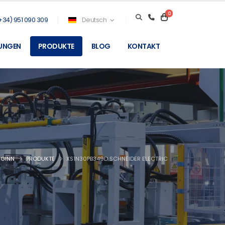
0
+34) 951 090 309
Deutsch
TUNGEN
PRODUKTE
BLOG
KONTAKT
EGINN
PRODUKTE
XS1N30PB349D SCHNEIDER ELECTRIC