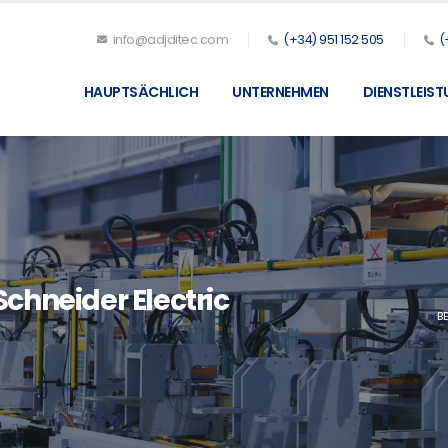
info@adjditec.com
(+34) 951 152 505
(
HAUPTSÄCHLICH
UNTERNEHMEN
DIENSTLEIS
chneider Electric
B