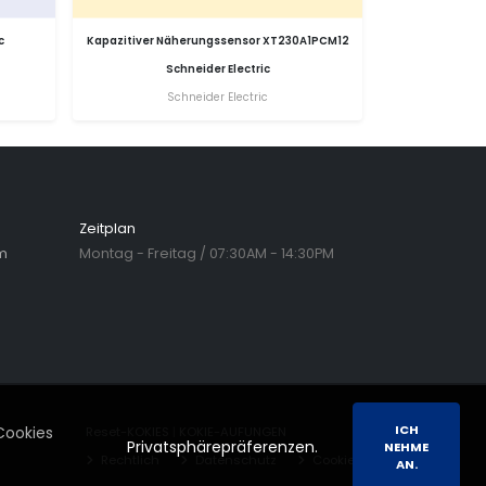
c
Kapazitiver Näherungssensor XT230A1PCM12
Schneider Electric
Schneider Electric
Zeitplan
m
Montag - Freitag / 07:30AM - 14:30PM
ICH
Cookies
Reset-KOKIES
|
KOKIE-AUFUNGEN
Privatsphärepräferenzen.
NEHME
Rechtlich
Datenschutz
Cookies
AN.