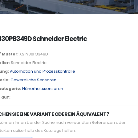
30PB349D Schneider Electric
/ Muster:
XS1N30PB349D
ller:
Schneider Electric
lung:
Automation und Prozesskontrolle
orie:
Gewerbliche Sensoren
kategorie:
Näherheitssensoren
 du?:
1
HEN SIE EINE VARIANTE ODER EIN ÄQUIVALENT?
 können Ihnen bei der Suche nach verwandten Referenzen oder
dukten außerhalb des Katalogs helfen.