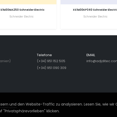
XS1M30MA250 Schneider Electric
XS1M30KP340 Schneider Electri
Schneider Electric
Schneider Electric
Telefone
EMAIL
panien)
(+34) 951 152 505
info@adjditec.co
(+34) 951 090 309
ern und den Website-Traffic zu analysieren. Lesen Sie, wie wir 
vorbehalten.
 "Privatsphärevorlieben" klicken.