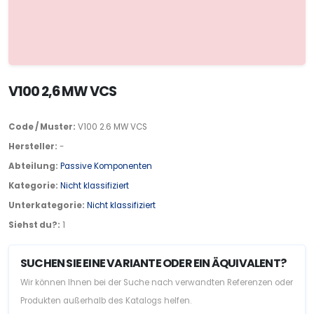
V100 2,6 MW VCS
Code / Muster:
V100 2.6 MW VCS
Hersteller:
-
Abteilung:
Passive Komponenten
Kategorie:
Nicht klassifiziert
Unterkategorie:
Nicht klassifiziert
Siehst du?:
1
SUCHEN SIE EINE VARIANTE ODER EIN ÄQUIVALENT?
Wir können Ihnen bei der Suche nach verwandten Referenzen oder
Produkten außerhalb des Katalogs helfen.