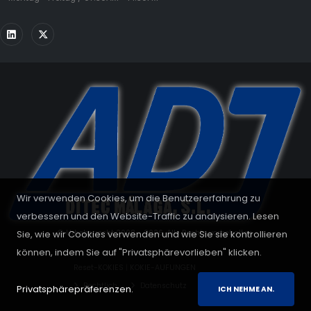
Wir verwenden Cookies, um die Benutzererfahrung zu
verbessern und den Website-Traffic zu analysieren. Lesen
Sie, wie wir Cookies verwenden und wie Sie sie kontrollieren
© Urheberrecht 2008 - 2026. Alle Rechte vorbehalten.
können, indem Sie auf "Privatsphärevorlieben" klicken.
Reset-KOKIES
|
KOKIE-AUFUNGEN
Rechtlich
Datenschutz
Cookies
Privatsphärepräferenzen.
ICH NEHME AN.