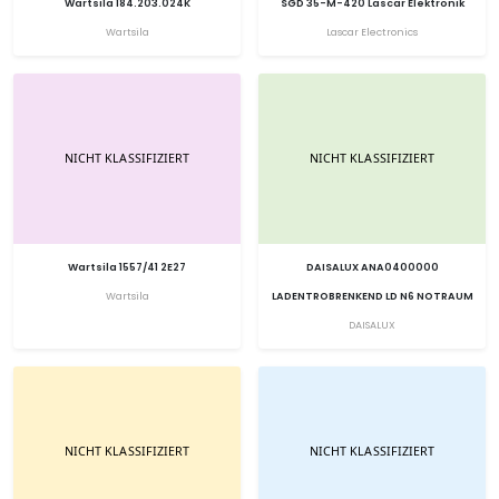
Wartsila 184.203.024K
SGD 35-M-420 Lascar Elektronik
Wartsila
Lascar Electronics
Wartsila 1557/41 2E27
DAISALUX ANA0400000
Wartsila
LADENTROBRENKEND LD N6 NOTRAUM
DAISALUX