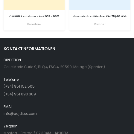
OMP60 Renishaw - A-4038-2001
Gasmischer Kärcher KM 75/40 W G
Renishaw
Kärcher
KONTAKTINFORMATIONEN
DIREKTION
Calle Marie Curie 9, BLQ 4, ESC 4, 29590, Malaga (Spanien)
Telefone
(+34) 951 152 505
(+34) 951 090 309
EMAIL
info@adjditec.com
Zeitplan
Montag - Freitag / 07:30AM - 14:30PM