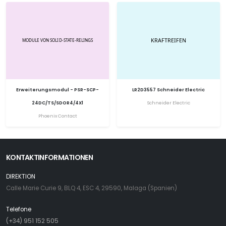
Erweiterungsmodul - PSR-SCP-
LR2D3557 Schneider Electric
24DC/TS/SDOR4/4X1
Schneider Electric
Phoenix Contact
KONTAKTINFORMATIONEN
DIREKTION
Calle Marie Curie 9, BLQ 4, ESC 4, 29590, Malaga (Spanien)
Telefone
(+34) 951 152 505