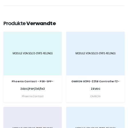
Produkte
Verwandte
Phoenix Contact - PSR-SPP-
OMRON G3PE-225B Controller 12-
24DC/FSP/2X1/1X2
24VDC
Phoenix Contact
OMRON