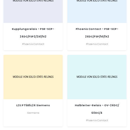
Kupplungsrelais - PSR-SCP-
Phoenix Contact - PSR-SCP-
24DC/FSP2/2X1/1X2
24DC/FSP/1X1/1X2
Phoenix Contact
Phoenix Contact
LZS:PT5B5L24 Siemens
Halbleiter-Relais - OV-24DC/
Siemens
60DC/4
Phoenix Contact