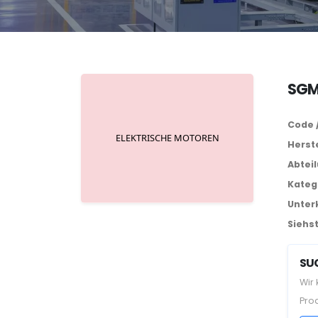
SGM
Code 
Herste
Abtei
Kateg
Unter
Siehst
SUC
Wir
Pro