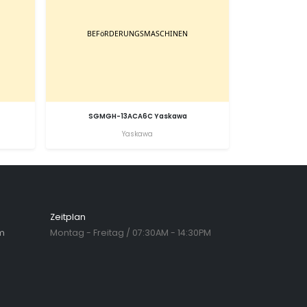
SGMGH-13ACA6C Yaskawa
Yaskawa
Zeitplan
m
Montag - Freitag / 07:30AM - 14:30PM