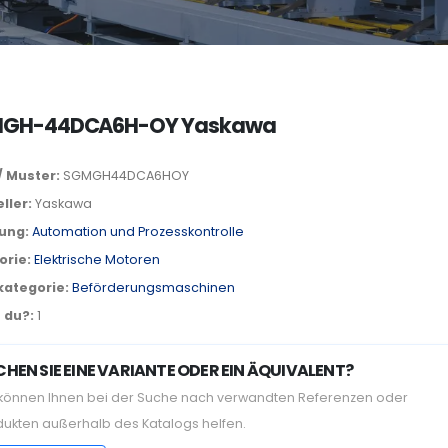
GH-44DCA6H-OY Yaskawa
/ Muster:
SGMGH44DCA6HOY
ller:
Yaskawa
lung:
Automation und Prozesskontrolle
orie:
Elektrische Motoren
kategorie:
Beförderungsmaschinen
 du?:
1
HEN SIE EINE VARIANTE ODER EIN ÄQUIVALENT?
 können Ihnen bei der Suche nach verwandten Referenzen oder
dukten außerhalb des Katalogs helfen.