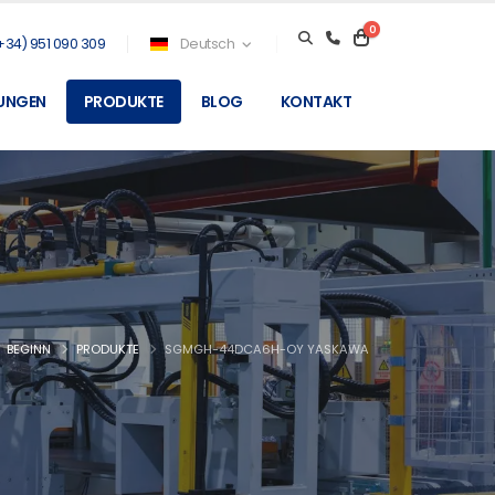
0
+34) 951 090 309
Deutsch
TUNGEN
PRODUKTE
BLOG
KONTAKT
BEGINN
PRODUKTE
SGMGH-44DCA6H-OY YASKAWA