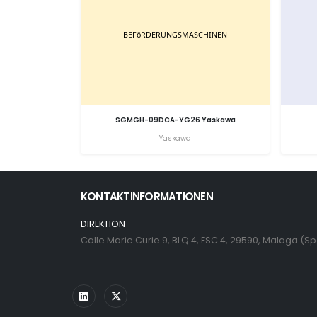
SGMGH-09DCA-YG26 Yaskawa
Yaskawa
KONTAKTINFORMATIONEN
DIREKTION
Calle Marie Curie 9, BLQ 4, ESC 4, 29590, Malaga (S