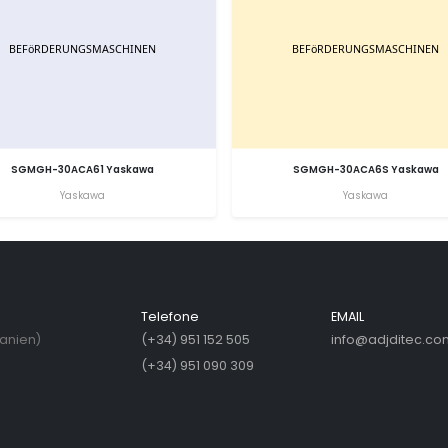
SGMGH-30ACA61 Yaskawa
SGMGH-30ACA6S Yaskawa
Yaskawa
Yaskawa
Telefone
EMAIL
panien)
(+34) 951 152 505
info@adjditec.co
(+34) 951 090 309